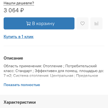
Нашли дешевле?
3 064 ₽
В корзину
Купить в 1 клик
Описание
Область применения: Отопление ; Потребительский
класс: Стандарт ; Эффективен для помещ. площадью до:
7 м2; Система отопления: Центральная ; Предельное
давление: 200 бар; Теплоотдача при Δt 70: 680 Вт;
Показать полностью
Теплоотдача при Δt 60: 560 Вт; Теплоотдача при Δt 50:
444 Вт; Вариант размещения: Горизонтальное ; Вид
установки (крепления): Настенная ; Макс. температура
теплоносителя: 110 °С; Межосевое расстояние: 500 мм;
Характеристики
Давление опрессовки: 45 бар; Объем воды в радиаторе: