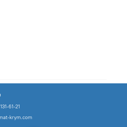
ы
131-61-21
imat-krym.com