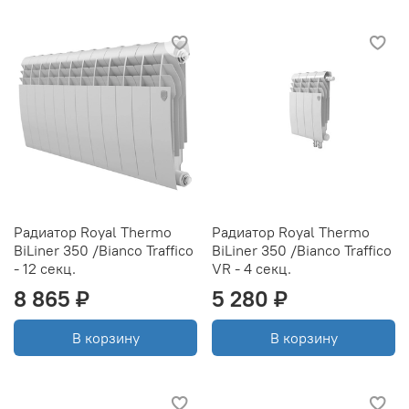
Радиатор Royal Thermo
Радиатор Royal Thermo
BiLiner 350 /Bianco Traffico
BiLiner 350 /Bianco Traffico
- 12 секц.
VR - 4 секц.
8 865 ₽
5 280 ₽
В корзину
В корзину