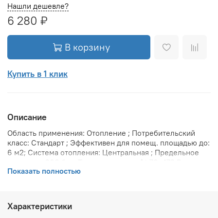
Нашли дешевле?
6 280 ₽
В корзину
Купить в 1 клик
Описание
Область применения: Отопление ; Потребительский
класс: Стандарт ; Эффективен для помещ. площадью до:
6 м2; Система отопления: Центральная ; Предельное
давление: 200 бар; Теплоотдача при Δt 70: 472 Вт;
Показать полностью
Теплоотдача при Δt 60: 472 Вт; Теплоотдача при Δt 50:
307 Вт; Вариант размещения: Горизонтальное ; Вид
установки (крепления): Настенная ; Макс. температура
теплоносителя: 110 °С; Межосевое расстояние: 350 мм;
Характеристики
Давление опрессовки: 45 бар; Объем воды в радиаторе: