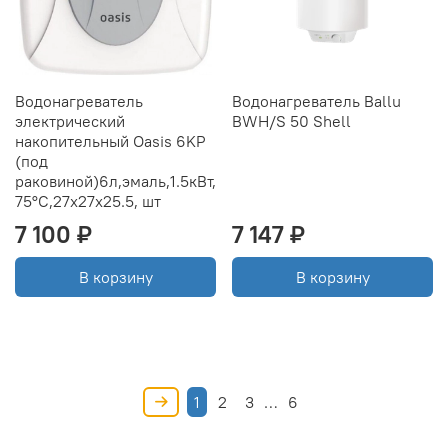
Водонагреватель
Водонагреватель Ballu
электрический
BWH/S 50 Shell
накопительный Oasis 6KP
(под
раковиной)6л,эмаль,1.5кВт,
75°C,27х27х25.5, шт
7 100 ₽
7 147 ₽
В корзину
В корзину
1
2
3
…
6