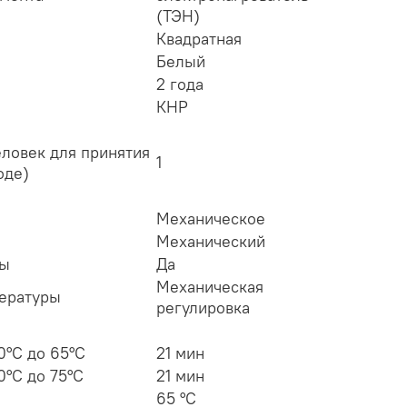
(ТЭН)
Квадратная
Белый
2 года
КНР
еловек для принятия
1
оде)
Механическое
Механический
ры
Да
Механическая
пературы
регулировка
0°С до 65°С
21 мин
0°С до 75°С
21 мин
65 °С