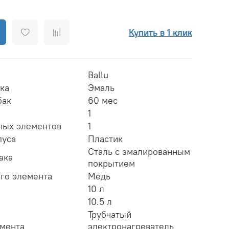
Купить в 1 клик
Ballu
ка
Эмаль
бак
60 мес
1
ных элементов
1
пуса
Пластик
Сталь с эмалированным
ака
покрытием
го элемента
Медь
10 л
10.5 л
Трубчатый
емента
электронагреватель