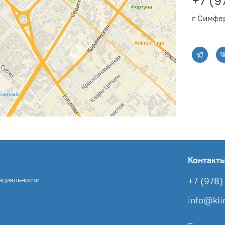
+7 (9
г Симфер
Контакт
нциальности
+7 (978) 
info@kl