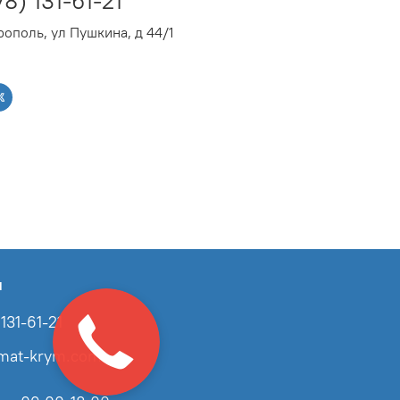
78) 131-61-21
ополь, ул Пушкина, д 44/1
ы
131-61-21
imat-krym.com