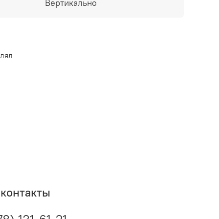
Вертикально
истема безопасности включает защиту от
рева;
 клапан.
влял
контакты