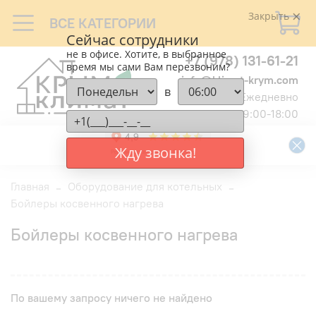
Закрыть
ВСЕ КАТЕГОРИИ
Сейчас сотрудники
не в офисе. Хотите, в выбранное
+7 (978) 131-61-21
время мы сами Вам перезвоним?
info@klimat-krym.com
в
Ежедневно
9:00-18:00
Жду звонка!
Главная
Оборудование для котельных
Бойлеры косвенного нагрева
Бойлеры косвенного нагрева
По вашему запросу ничего не найдено