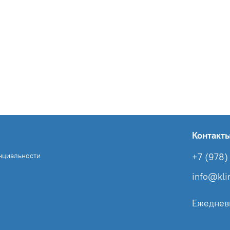
Контакт
нциальности
+7 (978) 
info@kl
Ежеднев