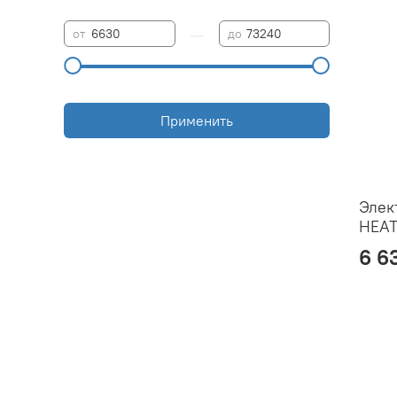
—
от
до
Применить
Элек
HEA
6 6