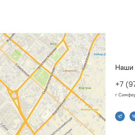
Наши 
+7 (9
г Симфер