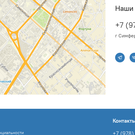
Модель Smartfix 2.0 (5,
Наши 
быстро подключаться к 
решением на время откл
Smartfix 2.0 (5,5 кВт) п
+7 (9
кран (T), душ (S), кран +
г Симфер
Гарантия 2 года
Контакт
нциальности
+7 (978) 