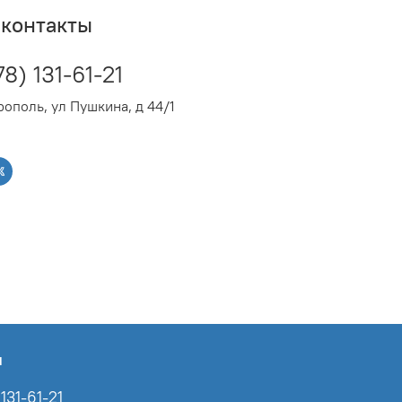
5 кВт) примечательна тем, что может легко и
контакты
стационарному смесителю, став отличным
ючений горячей воды. Водонагреватель
оставляется в трех вариантах комплектации:
78) 131-61-21
 душ (TS).
ополь, ул Пушкина, д 44/1
ы
131-61-21