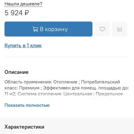
Нашли дешевле?
5 924 ₽
В корзину
Купить в 1 клик
Описание
Область применения: Отопление ; Потребительский
класс: Премиум ; Эффективен для помещ. площадью до:
11 м2; Система отопления: Центральная ; Предельное
давление: 200 бар; Теплоотдача при Δt 70: 1134 Вт;
Показать полностью
Теплоотдача при Δt 60: 930 Вт; Теплоотдача при Δt 50:
738 Вт; Вариант размещения: Горизонтальное ; Вид
установки (крепления): Настенная ; Макс. температура
теплоносителя: 110 °С; Межосевое расстояние: 500 мм;
Характеристики
Давление опрессовки: 45 бар; Объем воды в радиаторе: