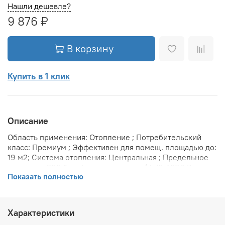
Нашли дешевле?
9 876 ₽
В корзину
Купить в 1 клик
Описание
Область применения: Отопление ; Потребительский
класс: Премиум ; Эффективен для помещ. площадью до:
19 м2; Система отопления: Центральная ; Предельное
давление: 200 бар; Теплоотдача при Δt 70: 1890 Вт;
Показать полностью
Теплоотдача при Δt 60: 1550 Вт; Теплоотдача при Δt 50:
1230 Вт; Вариант размещения: Горизонтальное ; Вид
установки (крепления): Настенная ; Макс. температура
теплоносителя: 110 °С; Межосевое расстояние: 500 мм;
Характеристики
Давление опрессовки: 45 бар; Объем воды в радиаторе: