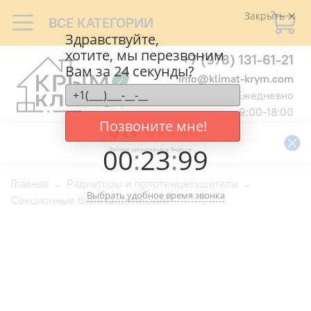
Закрыть
ВСЕ КАТЕГОРИИ
Здравствуйте,
хотите, мы перезвоним
+7 (978) 131-61-21
Вам за 24 секунды?
info@klimat-krym.com
Ежедневно
9:00-18:00
Позвоните мне!
00
:
23
:
99
Главная
Радиаторы и полотенцесушители
Выбрать удобное время звонка
Секционные биметаллические