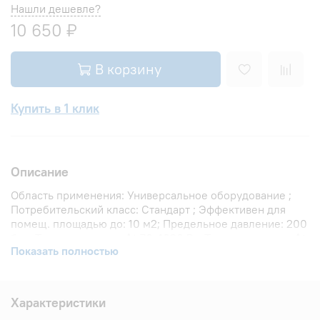
Нашли дешевле?
10 650 ₽
В корзину
Купить в 1 клик
Описание
Область применения: Универсальное оборудование ;
Потребительский класс: Стандарт ; Эффективен для
помещ. площадью до: 10 м2; Предельное давление: 200
бар; Теплоотдача при Δt 70: 1020 Вт; Теплоотдача при Δt
Показать полностью
60: 840 Вт; Теплоотдача при Δt 50: 666 Вт; Защита от
протечек: Межсекционые прокладки VITO RIMOLDI SPA ;
Вариант размещения: Внутри помещения ; Вид
установки (крепления): Настенная ; Межосевое
Характеристики
расстояние: 500 мм; Давление опрессовки: 45 бар;