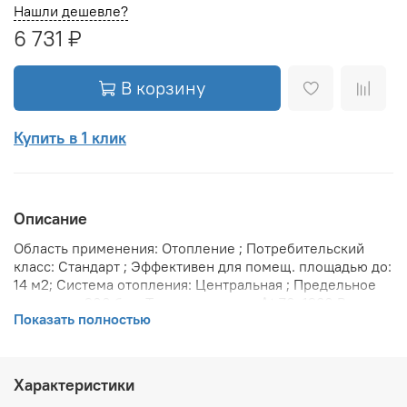
Нашли дешевле?
6 731 ₽
В корзину
Купить в 1 клик
Описание
Область применения: Отопление ; Потребительский
класс: Стандарт ; Эффективен для помещ. площадью до:
14 м2; Система отопления: Центральная ; Предельное
давление: 200 бар; Теплоотдача при Δt 70: 1280 Вт;
Показать полностью
Теплоотдача при Δt 60: 1056 Вт; Теплоотдача при Δt 50:
832 Вт; Вариант размещения: Горизонтальное ; Вид
установки (крепления): Настенная ; Макс. температура
теплоносителя: 110 °С; Межосевое расстояние: 500 мм;
Характеристики
Давление опрессовки: 45 бар; Объем воды в радиаторе: