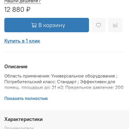
Нашли дешевле?
12 880 ₽
В корзину
Купить в 1 клик
Описание
Область применения: Универсальное оборудование ;
Потребительский класс: Стандарт ; Эффективен для
помещ. площадью до: 21 м2; Предельное давление: 200
бар; Теплоотдача при Δt 70: 2184 Вт; Теплоотдача при Δt
Показать полностью
60: 1800 Вт; Теплоотдача при Δt 50: 1428 Вт; Защита от
протечек: Межсекционые прокладки VITO RIMOLDI SPA ;
Вариант размещения: Внутри помещения ; Вид
установки (крепления): Настенная ; Межосевое
Характеристики
расстояние: 500 мм; Давление опрессовки: 45 бар;
Объем воды в радиаторе: 2.46 л; Резьба присоединения
Производители