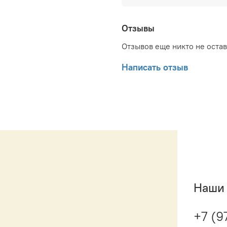
мм; Глубина товара: 80 
товара: 428 мм; Глубина
товара: 500 мм; Набор к
Отзывы
Гарантийный документ: П
Отзывов еще никто не оста
Написать отзыв
Наши 
+7 (9