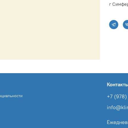
г Симфер
Контакт
нциальности
+7 (978) 
info@kl
Ежеднев