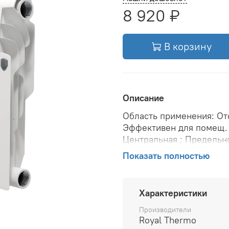
8 920 ₽
В корзину
Описание
Область применения: Ото
Эффективен для помещ. 
Центральная ; Предельно
708 Вт; Теплоотдача при 
Показать полностью
Вариант размещения: Гор
Настенная ; Макс. темпе
расстояние: 350 мм; Дав
Характеристики
радиаторе: 1.05 л; Резьб
подключения: Боковое ;
Производители
Royal Thermo
Масса секции: 1.36 кг; Ве