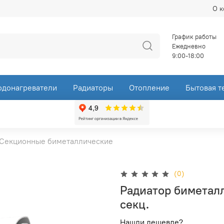
О 
График работы
Ежедневно
9:00-18:00
одонагреватели
Радиаторы
Отопление
Бытовая т
Секционные биметаллические
(0)
Радиатор биметалл 
секц.
Нашли дешевле?