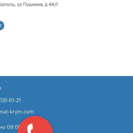
ополь, ул Пушкина, д 44/1
ы
131-61-21
imat-krym.com
но 09:00-18:00