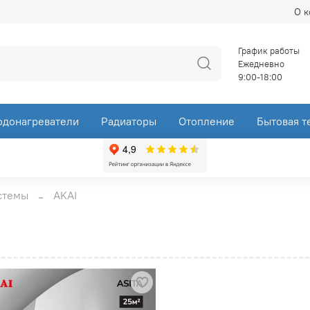
О 
График работы
Ежедневно
9:00-18:00
одонагреватели
Радиаторы
Отопление
Бытовая т
стемы
AKAI