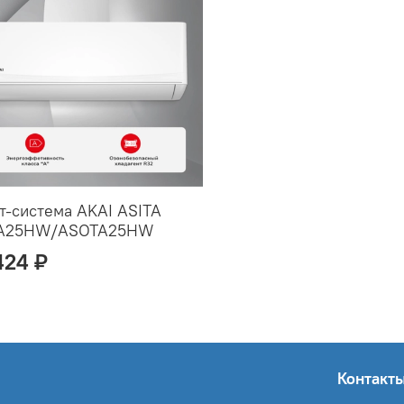
т-система AKAI ASITA
TA25HW/ASOTA25HW
424 ₽
Контакт