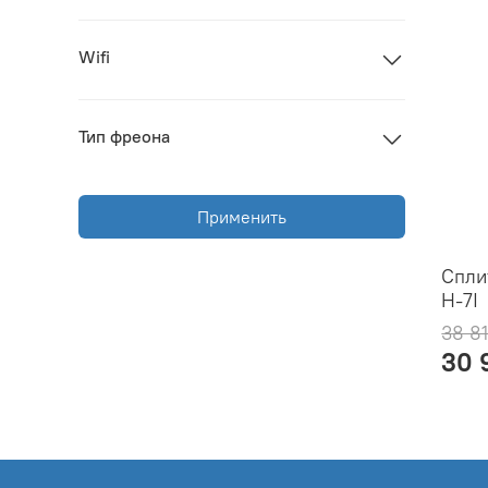
Wifi
Тип фреона
Применить
Сплит
H-7I
38 8
30 