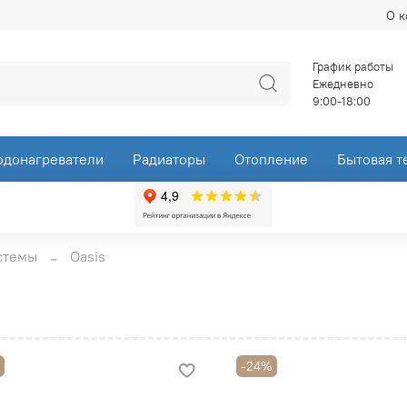
О 
График работы
Ежедневно
9:00-18:00
одонагреватели
Радиаторы
Отопление
Бытовая т
стемы
Oasis
%
-24%