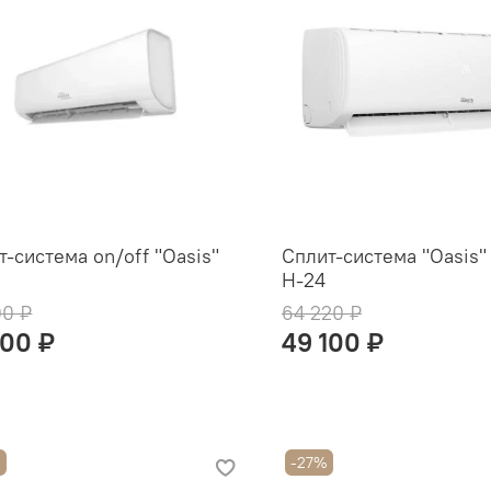
т-система on/off "Oasis"
Сплит-система "Oasis" 
H-24
00 ₽
64 220 ₽
500 ₽
49 100 ₽
%
-27%