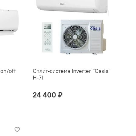
on/off
Сплит-система Inverter "Oasis"
H-7I
24 400 ₽