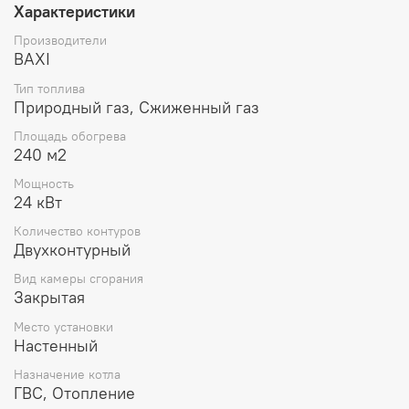
Характеристики
Компактные размеры: 730х400х299 мм, что
позволяет монтировать котел даже в очень
Производители
небольших помещениях.
BAXI
Турбинный датчик протока – расходомер
обеспечивает комфорт при потреблении горячей
Тип топлива
Природный газ, Сжиженный газ
воды.
Гидравлическая группа из композитных
Площадь обогрева
материалов.
240 м2
Простой и понятный интерфейс управления. Котел
оснащен интуитивно понятной панелью
Мощность
управления.
24 кВт
Надежность и долговечность. Котлы
Количество контуров
изготавливаются из высококачественных
Двухконтурный
материалов и прошли тщательное тестирование на
прочность и безопасность.
Вид камеры сгорания
Закрытая
Место установки
Настенный
Назначение котла
ГВС, Отопление