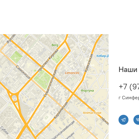
Наши 
+7 (9
г Симфер