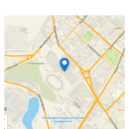
Покрытие GOLDEN FIN. Антикоррозийное
покрытие защищает теплообменник внутреннего и
наружного блоков от негативного воздействия
влаги, соли, агрессивных загрязнителей.
Запоминание положения заслонки. При
включении блока заслонка возвращается в
положение, в котором она была до выключения.
Блокировка клавиш пульта. Нажатие комбинации
клавиш приводит к невозможности управления
работой кондиционера с пульта управления
посторонними или маленькими детьми.
Возможность управления кондиционером с
помощью Wi-Fi-контроллера (опция).