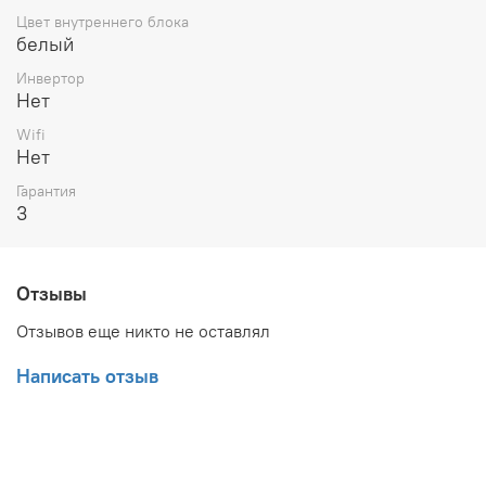
Максимальный перепад высот между внутренним
Цвет внутреннего блока
и наружным блоками до 8 м.
белый
Энергоэффективность класса «A». Оборудование
данного класса потребляет минимум
Инвертор
электроэнергии, что отвечает современным
Нет
требованиям по энергоэффективности.
Многоступенчатая очистка воздуха. В комплект
Wifi
внутреннего блока входит фильтр высокой
Нет
степени очистки (эффективно задерживает пыль и
Гарантия
пыльцу), фильтр холодного катализа, а также
3
ионизатор.
Автоматическое качание заслонок. Функция
обеспечивает поддержание уровня комфорта,
соответствующего запросам пользователя.
Отзывы
Локальный микроклимат. Желаемые параметры
микроклимата устанавливаются в месте
Отзывов еще никто не оставлял
расположения пульта дистанционного управления.
Автоматический перезапуск. Обеспечивает
Написать отзыв
автоматический перезапуск работы
Дежурный обогрев (8 °С). Во время длительного
отсутствия людей в холодное время в помещении
во избежание его замораживания
поддерживается температура около 8 °С.