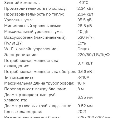
Зимний комплект:
-40°C
Производительность по холоду:
2.34 кВт
Производительность по теплу:
2.34 кВт
Уровень шума:
35.5 дБ
Минимальный уровень шума:
26.5 дБ
Максимальный уровень шума:
40 дБ
3
Воздухообмен (максимальный):
530 м
/ч
Пульт ДУ:
Есть
Wi-Fi / онлайн управление:
Опция
Электропитание:
220/50/1 В/Гц/Ф
Потребляемая мощность на
0.71 кВт
охлаждение:
Потребляемая мощность на обогрев:
0.63 кВт
Тип хладагента:
R410A
Максимальная длина трубопровода:
10 м
Перепад высот между блоками:
8 м
Диаметр жидкостных труб
6.35 мм
хладагента:
Диаметр газовых труб хладагента:
9.52 мм
Год выхода модели:
2021
Размеры внутреннего блока:
729x200x292 мм