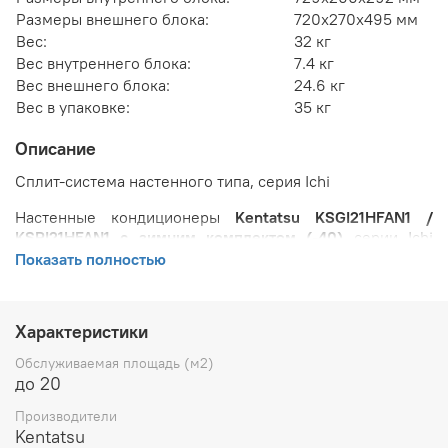
Размеры внешнего блока:
720x270x495 мм
Вес:
32 кг
Вес внутреннего блока:
7.4 кг
Вес внешнего блока:
24.6 кг
Вес в упаковке:
35 кг
Описание
Сплит-система настенного типа, серия Ichi
Настенные кондиционеры
Kentatsu KSGI21HFAN1 /
KSRI21HFAN1 с зимним комплектом (-40)
серии Ichi
KSGI_HF (не инвертор) разработаны таким образом,
Показать полностью
чтобы в наибольшей степени соответствовать реальным
потребностям пользователя: быть экономичными,
удобными в эксплуатации, а главное - создавать
Характеристики
комфорт в любом помещении.
Обслуживаемая площадь (м2)
Особенности настенных кондиционеров Kentatsu
до 20
KSGI21HFAN1 / KSRI21HFAN1 с зимним комплектом (-40):
Производители
Максимальная длина трассы до 10 м.
Kentatsu