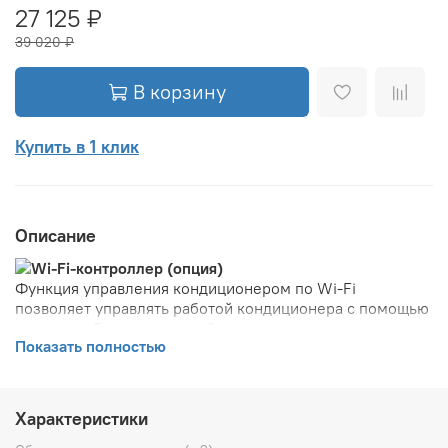
27 125 ₽
39 020 ₽
В корзину
Купить в 1 клик
Описание
Wi-Fi-контроллер (опция)
Функция управления кондиционером по Wi-Fi
позволяет управлять работой кондиционера с помощью
вашего мобильного устройства.
Показать полностью
Инверторная технология
Инверторные технологии для экономии
электроэнергии. При любых условиях инверторные
компрессоры Midea работают мощно, эффективно и
Характеристики
стабильно.