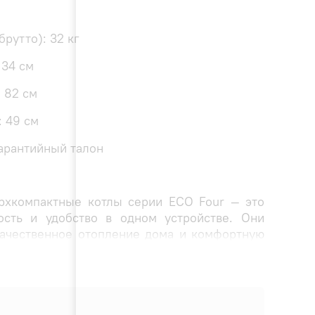
брутто): 32 кг
 34 см
: 82 см
: 49 см
Гарантийный талон
рхкомпактные котлы серии ECO Four — это
ость и удобство в одном устройстве. Они
качественное отопление дома и комфортную
ого котла BAXI ECO Four:
: 730х700х299 мм. Котел идеально подходит