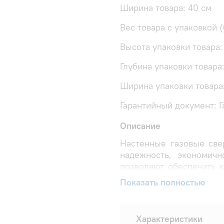
Ширина товара: 40 см
Вес товара с упаковкой (
Высота упаковки товара:
Глубина упаковки товара
Ширина упаковки товара
Гарантийный документ: 
Описание
Настенные газовые све
надежность, экономичн
позволяют обеспечить 
жизнь для всей семьи.
Показать полностью
Особенности газов
Характеристики
Суперкомпактность