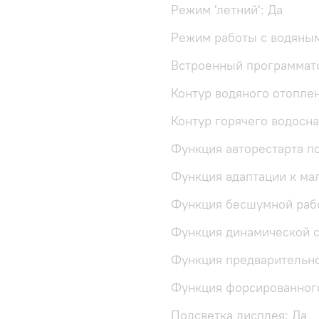
Режим 'летний': Да
Режим работы с водяным 
Встроенный программато
Контур водяного отоплен
Контур горячего водосн
Функция авторестарта по
Функция адаптации к ма
Функция бесшумной раб
Функция динамической с
Функция предварительно
Функция форсированного
Подсветка дисплея: Да