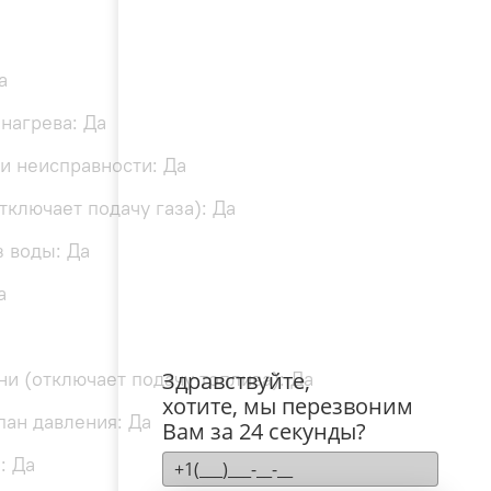
а
нагрева: Да
и неисправности: Да
тключает подачу газа): Да
з воды: Да
а
Здравствуйте,
и (отключает подачу топлива): Да
хотите, мы перезвоним
ан давления: Да
Вам за 24 секунды?
: Да