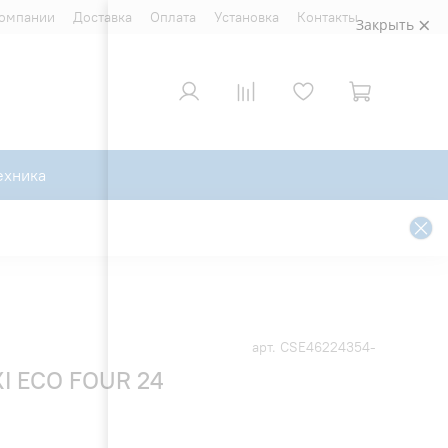
компании
Доставка
Оплата
Установка
Контакты
Закрыть
ехника
арт.
CSE46224354-
XI ECO FOUR 24