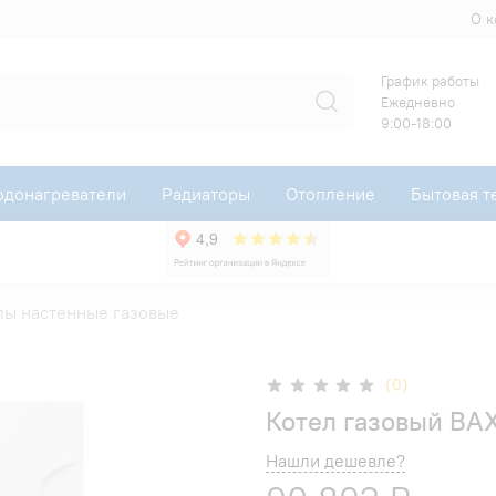
О 
График работы
Ежедневно
9:00-18:00
одонагреватели
Радиаторы
Отопление
Бытовая т
лы настенные газовые
(0)
Котел газовый BA
Нашли дешевле?