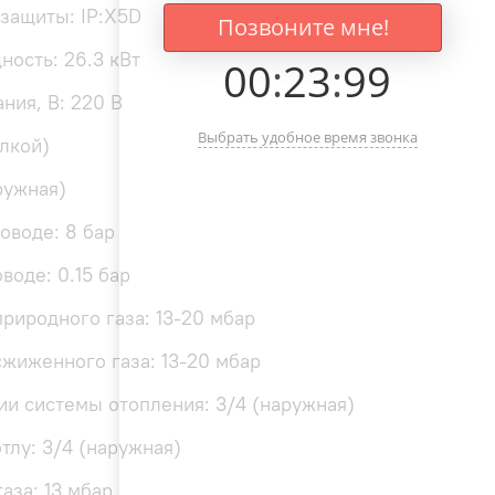
 защиты: IP:X5D
Позвоните мне!
ность: 26.3 кВт
00
:
23
:
99
ния, В: 220 В
Выбрать удобное время звонка
илкой)
ружная)
оводе: 8 бар
воде: 0.15 бар
риродного газа: 13-20 мбар
жиженного газа: 13-20 мбар
и системы отопления: 3/4 (наружная)
тлу: 3/4 (наружная)
аза: 13 мбар