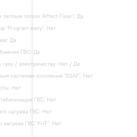
теплым полом 'Affect Floor': Да
р 'Program easy': Нет
ия: Да
абжения ГВС: Да
 газу / электричеству: Нет / Да
лым системам отопления 'SSAF': Нет
оты: Нет
табилизации ГВС: Нет
го нагрева ГВС: Нет
 нагрева ГВС 'FHF': Нет