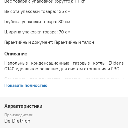
Вес товара с упаковкой (брутто): 111 кг
Высота упаковки товара: 135 см
Глубина упаковки товара: 80 см
Ширина упаковки товара: 70 см
Гарантийный документ: Гарантийный талон
Описание
Напольные конденсационные газовые котлы Elidens
C140 идеальное решение для систем отопления и ГВС.
Основные преимущества газовых конденсационных
котлов Elidens C140:
Показать полностью
Погодозависимая панель управления Diematic
Evolution для точного регулирования работы котла
Характеристики
в соответствии с потребностями пользователя.
Легкая установка и быстрый запуск, благодаря
Производители
предварительной настройке котлов еще на
De Dietrich
производстве.