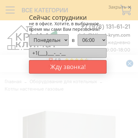
Закрыть
ВСЕ КАТЕГОРИИ
Сейчас сотрудники
не в офисе. Хотите, в выбранное
+7 (978) 131-61-21
время мы сами Вам перезвоним?
info@klimat-krym.com
в
Ежедневно
9:00-18:00
Жду звонка!
Главная
Оборудование для котельных
Котлы настенные газовые