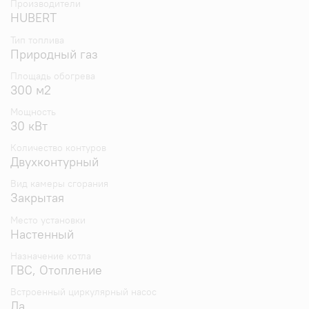
Производители
или 25-60 °C (режим теплые полы).
HUBERT
Экономичный расход газа, благодаря
непрерывной электронной модуляции пламени в
Тип топлива
режимах отопления и ГВС, а также режимам зима-
Природный газ
лето.
Площадь обогрева
Интуитивно понятная панель управления,
300 м2
обеспечивает абсолютный комфорт управления
котлом.
Мощность
Гарантия 5 лет.
30 кВт
Количество контуров
Двухконтурный
Вид камеры сгорания
Закрытая
Место установки
Настенный
Назначение котла
ГВС, Отопление
Встроенный циркулярный насос
Да