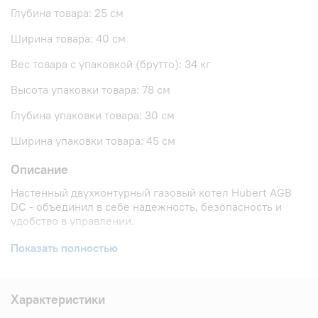
Глубина товара: 25 см
Ширина товара: 40 см
Вес товара с упаковкой (брутто): 34 кг
Высота упаковки товара: 78 см
Глубина упаковки товара: 30 см
Ширина упаковки товара: 45 см
Описание
Настенный двухконтурный газовый котел Hubert AGB
DC - объединил в себе надежность, безопасность и
удобство в управлении.
Основные преимущества газового котла Hubert AGB DC:
Показать полностью
Раздельный теплообменник (один для отопления,
второй для ГВС), что обеспечивает защиту от
Характеристики
образования накипи.
Возможность выбора режима отопления: 30-80 °C