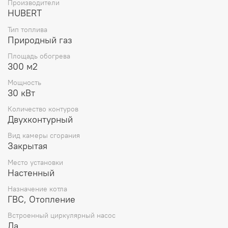
Производители
Встроенный Wi-Fi модуль для удаленного
HUBERT
управления котлом из любой точки мира прямо со
смартфона.
Тип топлива
Система приоритета горячего водоснабжения
Природный газ
обеспечивает постоянный доступ к горячей воде.
Площадь обогрева
Экономичный расход газа, благодаря
300 м2
непрерывной электронной модуляции пламени в
режимах отопления и ГВС, а также режимам зима-
Мощность
лето.
30 кВт
Гарантия 5 лет.
Количество контуров
Двухконтурный
Вид камеры сгорания
Закрытая
Место установки
Настенный
Назначение котла
ГВС, Отопление
Встроенный циркулярный насос
Да