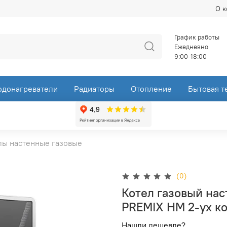
О 
График работы
Ежедневно
9:00-18:00
одонагреватели
Радиаторы
Отопление
Бытовая т
лы настенные газовые
(0)
Котел газовый нас
PREMIX HM 2-ух кон
Нашли дешевле?