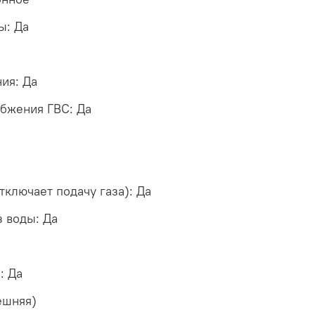
ы: Да
ия: Да
абжения ГВС: Да
тключает подачу газа): Да
з воды: Да
: Да
ешняя)