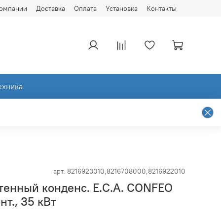
компании
Доставка
Оплата
Установка
Контакты
ехника
арт.
8216923010,8216708000,8216922010
тенный конденс. E.C.A. CONFEO
т., 35 кВт