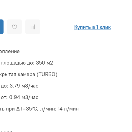
Купить в 1 клик
топление
 площадью до: 350 м2
акрытая камера (TURBO)
до: 3.79 м3/час
от: 0.94 м3/час
ь при ΔТ=35°С, л/мин: 14 л/мин
онное