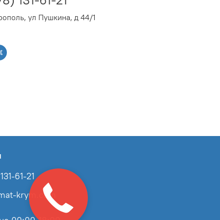
ополь, ул Пушкина, д 44/1
ы
131-61-21
imat-krym.com