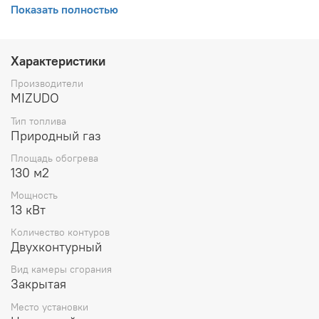
Показать полностью
Основные преимущества газовых настенных
котлов:
Характеристики
Латунная гидрогруппа и медные патрубки.
Оснащены первичным теплообменником из
Производители
высококачественной меди с антикоррозийным
MIZUDO
покрытием. Что значительно увеличивает срок
службы прибора.
Тип топлива
Природный газ
Автоматическая модуляция пламени горелки
позволяет экономить газ, а вторичный пластичный
Площадь обогрева
теплообменник из нержавеющей стали обеспечит
130 м2
эффективную работу котла на весь срок службы.
Интуитивно понятная панель управления с LCD
Мощность
дисплеем делает настройку и контроль работы
13 кВт
котла максимально простыми.
Количество контуров
Благодаря компактным размерам котлы можно
Двухконтурный
монтировать даже в самых небольших котельных.
Гарантированное качество и надежность.
Вид камеры сгорания
Закрытая
Место установки