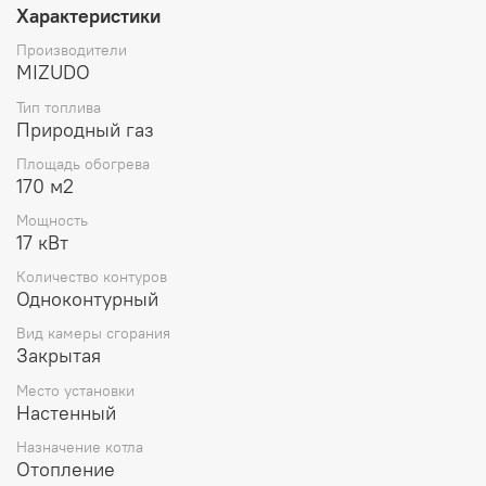
Характеристики
Полностью готовы к подключению бойлера
косвенного нагрева. Котлы оснащены
Производители
трехходовым клапаном и датчиком бойлера.
MIZUDO
Латунная гидрогруппа и медные патрубки.
Компактные размеры позволяют монтировать
Тип топлива
Природный газ
котел в котельных с ограниченным
пространством.
Площадь обогрева
Широкий диапазон мощностей от 20 до 40 кВт,
170 м2
позволяет подобрать котел, максимально
подходящий под потребности пользователя.
Мощность
Автоматическая модуляция пламени горелки
17 кВт
позволяет экономить газ.
Количество контуров
Гарантированное качество и надежность.
Одноконтурный
Вид камеры сгорания
Закрытая
Место установки
Настенный
Назначение котла
Отопление