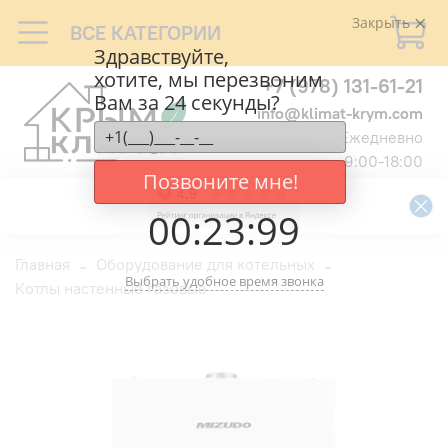
Закрыть
ВСЕ КАТЕГОРИИ
Здравствуйте,
хотите, мы перезвоним
+7 (978) 131-61-21
Вам за 24 секунды?
info@klimat-krym.com
Ежедневно
9:00-18:00
Позвоните мне!
00
:
23
:
99
Главная
Оборудование для котельных
Выбрать удобное время звонка
Котлы настенные газовые