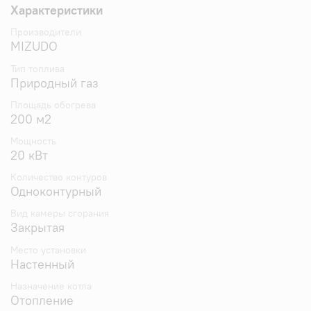
Характеристики
Полностью готовы к подключению бойлера
косвенного нагрева. Котлы оснащены
Производители
трехходовым клапаном и датчиком бойлера.
MIZUDO
Латунная гидрогруппа и медные патрубки.
Компактные размеры позволяют монтировать
Тип топлива
Природный газ
котел в котельных с ограниченным
пространством.
Площадь обогрева
Широкий диапазон мощностей от 20 до 40 кВт,
200 м2
позволяет подобрать котел, максимально
подходящий под потребности пользователя.
Мощность
Автоматическая модуляция пламени горелки
20 кВт
позволяет экономить газ.
Количество контуров
Гарантированное качество и надежность.
Одноконтурный
Вид камеры сгорания
Закрытая
Место установки
Настенный
Назначение котла
Отопление