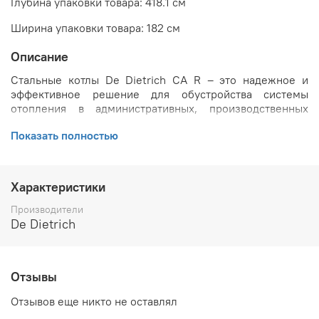
Глубина упаковки товара: 418.1 см
Ширина упаковки товара: 182 см
Описание
Стальные котлы De Dietrich CA R – это надежное и
эффективное решение для обустройства системы
отопления в административных, производственных
зданиях и многоквартирных высотных домах.
Показать полностью
Основные преимущества стальных газовых котлов De
Dietrich CA R:
Характеристики
Производство в России.
Широкий диапазон мощностей: от 0.05 до 7 МВт.
Производители
Высокая эффективность: КПД – 92%.
De Dietrich
Возможность комплектации плиты под горелку
любого производителя.
Удобство в обслуживании: передняя дверца с
реверсивными шарнирами может открывать как
Отзывы
справа, так и слева.
Отзывов еще никто не оставлял
Возможность выбора панели: Diematic-m 3, K3, S3
или B3.