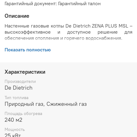
Гарантийный документ: Гарантийный талон
Описание
Настенные газовые котлы De Dietrich ZENA PLUS MSL –
высокоэффективное и доступное решение для
обеспечения отопления и горячего водоснабжения.
Основные преимущества газовых котлов ZENA PLUS
Показать полностью
MSL:
Широкий диапазон мощностей от 24 кВт до 31 кВт
Характеристики
позволяет подобрать максимально подходящий
котел под потребности пользователя.
Производители
Компактные размеры дают возможность
De Dietrich
монтировать котлы даже в самых небольших
котельных.
Тип топлива
Котел поставляется полностью в сборе, что
Природный газ, Сжиженный газ
значительно облегчает и ускоряет процесс
Площадь обогрева
монтажа.
240 м2
Функциональная панель управления с системой
диагностики с отображением кодов ошибок и
Мощность
списком последних ошибок.
25 кВт