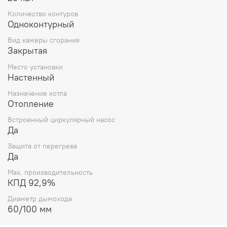
Безупречное качество и надежность. De Dietrich –
Количество контуров
известный европейский производитель, который
Одноконтурный
использует исключительно высококачественные
материалы и комплектующие.
Вид камеры сгорания
Закрытая
Место установки
Настенный
Назначение котла
Отопление
Встроенный циркулярный насос
Да
Защита от перегрева
Да
Max. производительность
КПД 92,9%
Диаметр дымохода
60/100 мм