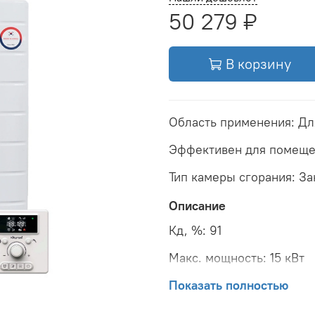
50 279 ₽
В корзину
Область применения: Дл
Эффективен для помеще
Тип камеры сгорания: З
Описание
Кд, %: 91
Макс. мощность: 15 кВт
Вид управления: Комбин
Показать полностью
Wi-Fi модуль: Доп.опция