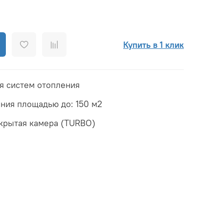
Купить в 1 клик
я систем отопления
ния площадью до: 150 м2
акрытая камера (TURBO)
ированное