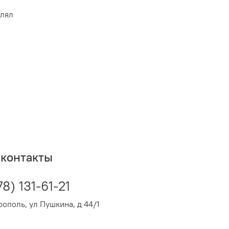
брутто): 25.5 кг
влял
 30 см
: 80 см
: 50 см
контакты
78) 131-61-21
ополь, ул Пушкина, д 44/1