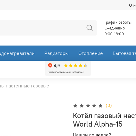
О 
График работы
Ежедневно
9:00-18:00
одонагреватели
Радиаторы
Отопление
Бытовая т
лы настенные газовые
(0)
Котёл газовый на
World Alpha-15
Нашли дешевле?