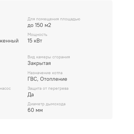
ия: Да
Для помещения площадью
абжения ГВС: Да
до 150 м2
ешняя)
Мощность
иженный
15 кВт
тлу: 3/4 (наружная)
Вид камеры сгорания
Закрытая
ный бак: Да
Назначение котла
ГВС, Отопление
ный насос: Да
насос
Защита от перегрева
кг
Да
Диаметр дымохода
60 мм