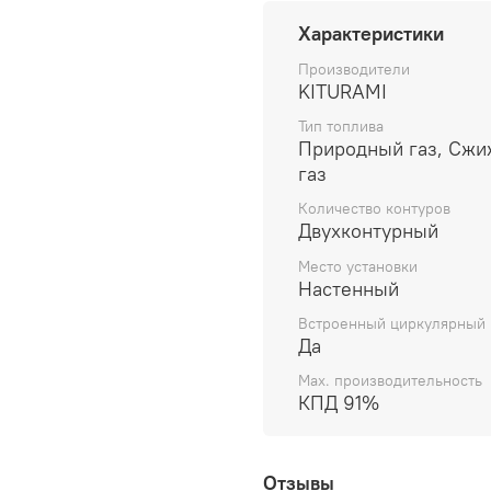
Характеристики
Контур водяного отоплен
Производители
Контур горячего водосн
KITURAMI
Вход/выход ГВС: 1/2 (вн
Тип топлива
Природный газ, Сж
Подсоединение газа к ко
газ
Тип монтажа: Настенный
Количество контуров
Двухконтурный
Встроенный расширитель
Место установки
Настенный
Встроенный циркуляцион
Встроенный циркулярный 
Вес товара (нетто): 23.5 
Да
Высота товара: 66 см
Max. производительность
КПД 91%
Глубина товара: 22.8 см
Ширина товара: 44 см
Отзывы