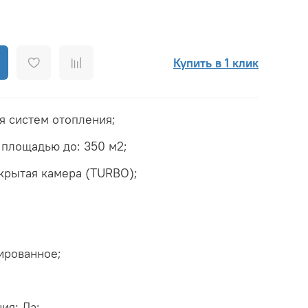
Купить в 1 клик
я систем отопления;
площадью до: 350 м2;
акрытая камера (TURBO);
ированное;
;
ия: Да;