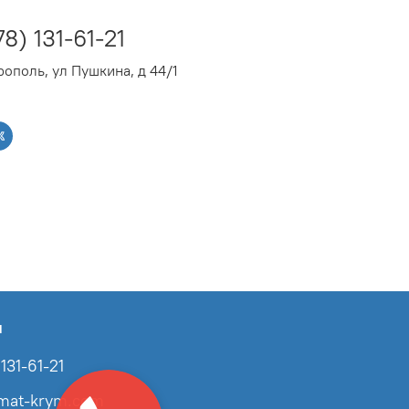
78) 131-61-21
ополь, ул Пушкина, д 44/1
ы
131-61-21
imat-krym.com