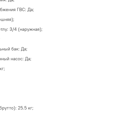
абжения ГВС: Да;
ешняя);
тлу: 3/4 (наружная);
;
ьный бак: Да;
ный насос: Да;
кг;
рутто): 25.5 кг;