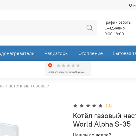
О 
График работы
Ежедневно
9:00-18:00
одонагреватели
Радиаторы
Отопление
Бытовая т
лы настенные газовые
(0)
Котёл газовый на
World Alpha S-35
Нашли дешевле?