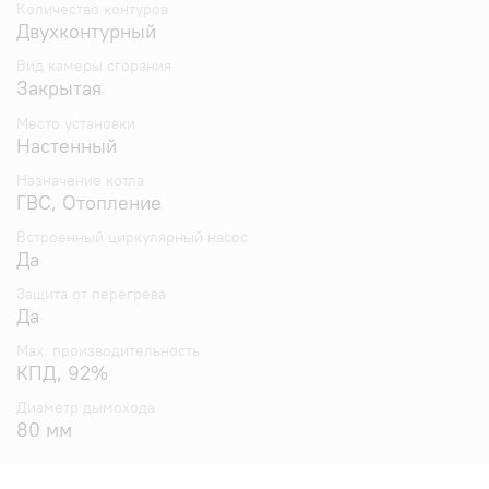
Количество контуров
благодаря интуитивно понятной сенсорной панели
Двухконтурный
управления.
Традиционное корейское качество. Все газовые
Вид камеры сгорания
котлы NAVIEN проходят тщательную проверку
Закрытая
качества на этапе производства.
Место установки
Настенный
Назначение котла
ГВС, Отопление
Встроенный циркулярный насос
Да
Защита от перегрева
Да
Max. производительность
КПД, 92%
Диаметр дымохода
80 мм