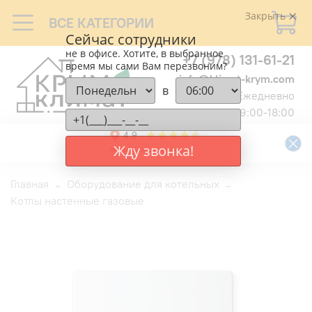
Закрыть
ВСЕ КАТЕГОРИИ
Сейчас сотрудники
не в офисе. Хотите, в выбранное
+7 (978) 131-61-21
время мы сами Вам перезвоним?
info@klimat-krym.com
в
Ежедневно
9:00-18:00
Жду звонка!
Главная
Оборудование для котельных
Котлы настенные газовые