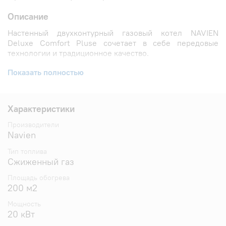
Описание
Настенный двухконтурный газовый котел NAVIEN
Deluxe Comfort Pluse сочетает в себе передовые
технологии и традиционное качество.
Основные особенности газового котла NAVIEN
Показать полностью
Deluxe Comfort Pluse:
Мгновенная подача горячей воды и повышенная
Характеристики
производительность по ГВС (13,8 л/мин)
благодаря усовершенствованной системе нагрева.
Производители
Интеллектуальная погодозависимая автоматика
Navien
позволяет котлу быстро реагировать на изменения
температуры окружающей среды, что
Тип топлива
Сжиженный газ
обеспечивает эффективное и экономичное
отопление дома.
Площадь обогрева
Удобное подключение из-за корейского типа
200 м2
расположения гидравлической группы. Процесс
установки и обслуживания стал еще проще и
Мощность
удобнее.
20 кВт
Максимально простое управление котлом