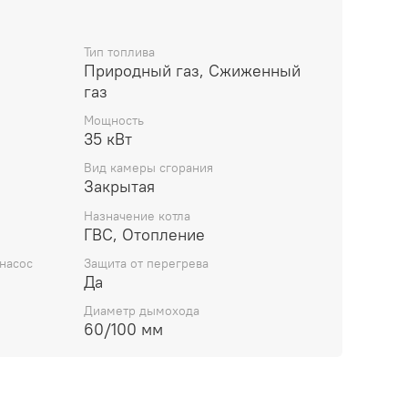
нствованной гидрогруппой европейского
, что обеспечивает оптимальную работу
и ГВС.
Тип топлива
 котел в своем классе, что позволяет
Природный газ, Сжиженный
мфортно использовать котел даже в самых
газ
иях.
Мощность
 воды и повышенная производительность по
35 кВт
то гарантирует доступ к горячей воде в любое
Вид камеры сгорания
Закрытая
ление и настройка котла. В комплекте с
сной пульт управления, который можно
Назначение котла
ГВС, Отопление
 удобном месте.
 качество NAVIEN. Все котлы проходят
насос
Защита от перегрева
у на этапе производства.
Да
Диаметр дымохода
60/100 мм