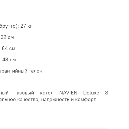
брутто): 27 кг
 32 см
: 84 см
: 48 см
Гарантийный талон
урный газовый котел NAVIEN Deluxe S
альное качество, надежность и комфорт.
нности газового котла NAVIEN