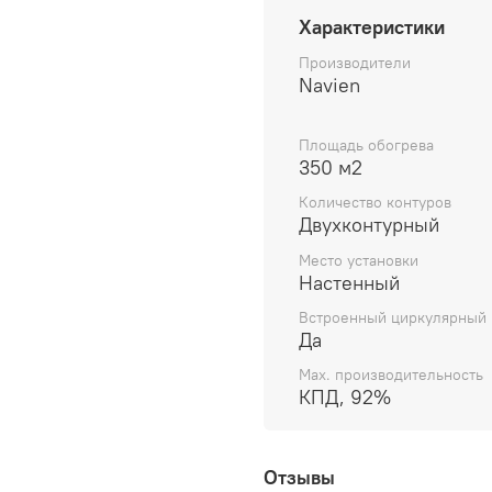
Оснащен усоверше
Характеристики
типа подключения
системы отопления 
Производители
Самый компактный
Navien
монтировать и ко
небольших помещен
Площадь обогрева
Мгновенный нагрев
350 м2
ГВС (13,8 л/мин), ч
Количество контуров
время.
Двухконтурный
Комфортное управ
котлом идет выно
Место установки
Настенный
установить в любом
Гарантированное
Встроенный циркулярный 
тщательную проверк
Да
Max. производительность
КПД, 92%
Отзывы