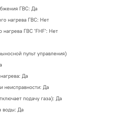
абжения ГВС: Да
го нагрева ГВС: Нет
 нагрева ГВС 'FHF': Нет
выносной пульт управления)
а
нагрева: Да
и неисправности: Да
тключает подачу газа): Да
з воды: Да