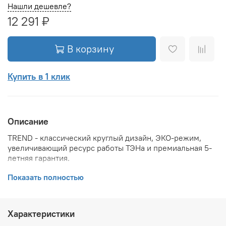
Нашли дешевле?
12 291 ₽
В корзину
Купить в 1 клик
Описание
TREND - классический круглый дизайн, ЭКО-режим,
увеличивающий ресурс работы ТЭНа и премиальная 5-
летняя гарантия.
МЕДНЫЙ НАГРЕВАТЕЛЬНЫЙ ЭЛЕМЕНТ – высокая
Показать полностью
эффективность нагрева.
ЗАЩИТА ОТ КОРРОЗИИ. Магниевый анод
увеличенной массы.
Характеристики
РЕЖИМ-ЭКО: повышенный ресурс