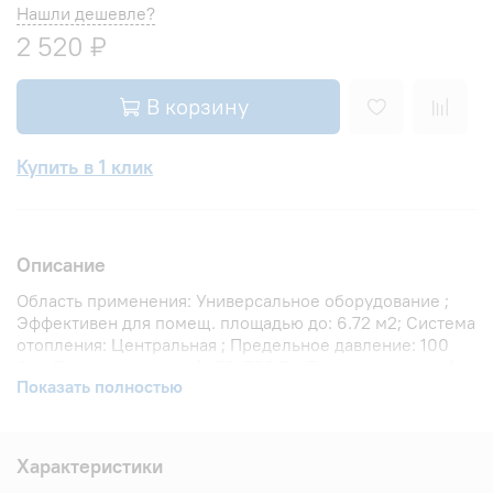
Нашли дешевле?
2 520 ₽
В корзину
Купить в 1 клик
Описание
Область применения: Универсальное оборудование ;
Эффективен для помещ. площадью до: 6.72 м2; Система
отопления: Центральная ; Предельное давление: 100
бар; Теплоотдача при Δt 70: 700 Вт; Теплоотдача при Δt
Показать полностью
60: 576 Вт; Теплоотдача при Δt 50: 456 Вт; Вариант
размещения: Внутри помещения ; Вид установки
(крепления): Настенная ; Межосевое расстояние: 500
мм; Давление опрессовки: 45 бар; Объем воды в
Характеристики
радиаторе: 1.48 л; Резьба присоединения радиатора: 1 ;