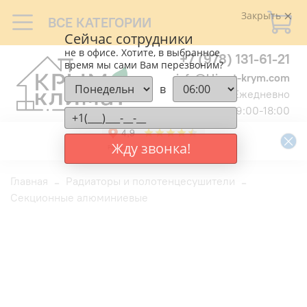
Закрыть
ВСЕ КАТЕГОРИИ
Сейчас сотрудники
не в офисе. Хотите, в выбранное
+7 (978) 131-61-21
время мы сами Вам перезвоним?
info@klimat-krym.com
в
Ежедневно
9:00-18:00
Жду звонка!
Главная
Радиаторы и полотенцесушители
Секционные алюминиевые