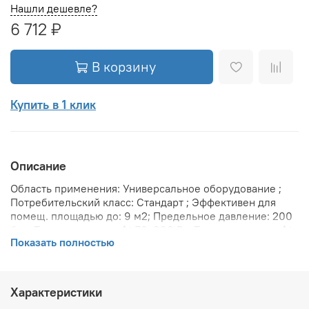
Нашли дешевле?
6 712 ₽
В корзину
Купить в 1 клик
Описание
Область применения: Универсальное оборудование ;
Потребительский класс: Стандарт ; Эффективен для
помещ. площадью до: 9 м2; Предельное давление: 200
бар; Теплоотдача при Δt 70: 960 Вт; Теплоотдача при Δt
Показать полностью
60: 792 Вт; Теплоотдача при Δt 50: 624 Вт; Защита от
протечек: Межсекционые прокладки VITO RIMOLDI SPA ;
Вариант размещения: Внутри помещения ; Вид
установки (крепления): Настенная ; Межосевое
Характеристики
расстояние: 350 мм; Давление опрессовки: 45 бар;