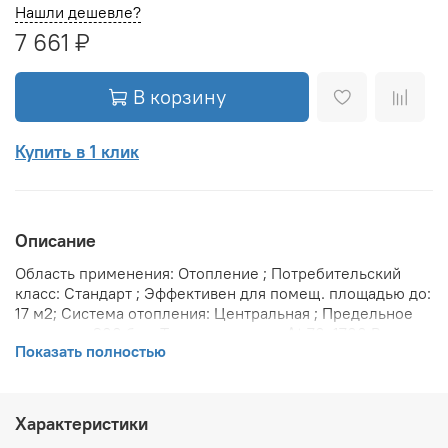
Нашли дешевле?
7 661 ₽
В корзину
Купить в 1 клик
Описание
Область применения: Отопление ; Потребительский
класс: Стандарт ; Эффективен для помещ. площадью до:
17 м2; Система отопления: Центральная ; Предельное
давление: 200 бар; Теплоотдача при Δt 70: 1700 Вт;
Показать полностью
Теплоотдача при Δt 60: 1400 Вт; Теплоотдача при Δt 50:
1110 Вт; Вариант размещения: Горизонтальное ; Вид
установки (крепления): Настенная ; Макс. температура
теплоносителя: 110 °С; Межосевое расстояние: 500 мм;
Характеристики
Давление опрессовки: 45 бар; Объем воды в радиаторе: