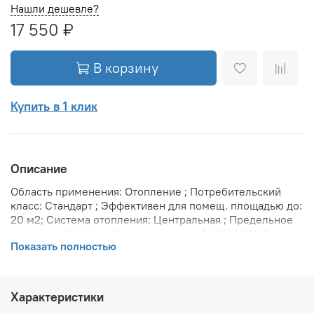
Нашли дешевле?
17 550 ₽
В корзину
Купить в 1 клик
Описание
Область применения: Отопление ; Потребительский
класс: Стандарт ; Эффективен для помещ. площадью до:
20 м2; Система отопления: Центральная ; Предельное
давление: 200 бар; Теплоотдача при Δt 70: 2040 Вт;
Показать полностью
Теплоотдача при Δt 60: 1668 Вт; Теплоотдача при Δt 50:
1326 Вт; Защита от протечек: Межсекционые прокладки
VITO RIMOLDI SPA ; Вариант размещения:
Горизонтальное ; Вид установки (крепления): Настенная
Характеристики
; Макс. температура теплоносителя: 110 °С; Межосевое