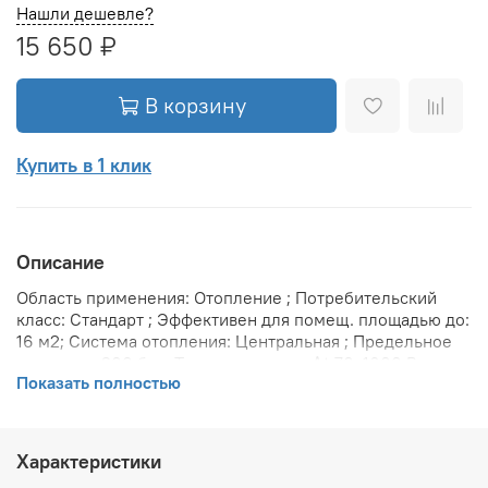
Нашли дешевле?
15 650 ₽
В корзину
Купить в 1 клик
Описание
Область применения: Отопление ; Потребительский
класс: Стандарт ; Эффективен для помещ. площадью до:
16 м2; Система отопления: Центральная ; Предельное
давление: 200 бар; Теплоотдача при Δt 70: 1600 Вт;
Показать полностью
Теплоотдача при Δt 60: 1600 Вт; Теплоотдача при Δt 50:
1040 Вт; Защита от протечек: Межсекционые прокладки
VITO RIMOLDI SPA ; Вариант размещения:
Горизонтальное ; Вид установки (крепления): Настенная
Характеристики
; Макс. температура теплоносителя: 110 °С; Межосевое