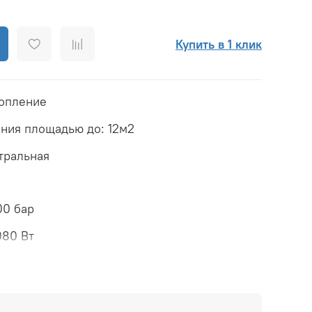
Купить в 1 клик
топление
ния площадью до: 12м2
тральная
00 бар
080 Вт
080 Вт
02 Вт