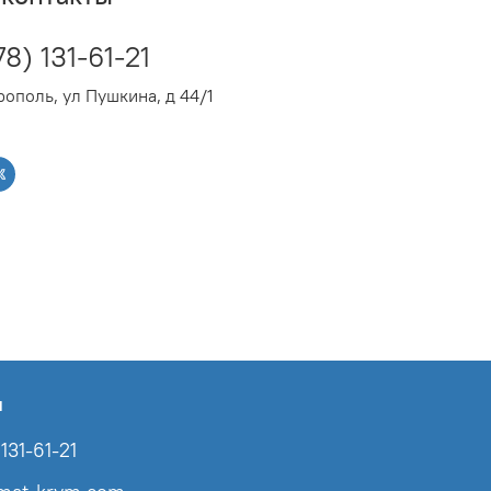
78) 131-61-21
 605 мм
ополь, ул Пушкина, д 44/1
: 120 мм
: 500 мм
тов в комплекте: Нет
Паспорт
ы
131-61-21