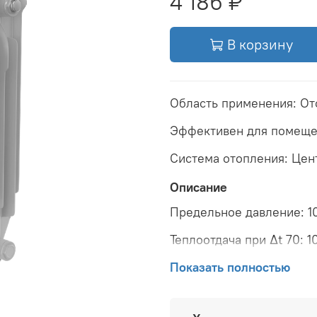
4 186 ₽
В корзину
Область применения: О
Эффективен для помеще
Система отопления: Цен
Описание
Предельное давление: 1
Теплоотдача при Δt 70: 1
Теплоотдача при Δt 60: 1
Показать полностью
Теплоотдача при Δt 50: 7