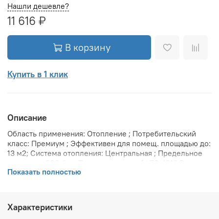
Нашли дешевле?
11 616 ₽
В корзину
Купить в 1 клик
Описание
Область применения: Отопление ; Потребительский
класс: Премиум ; Эффективен для помещ. площадью до:
13 м2; Система отопления: Центральная ; Предельное
давление: 200 бар; Теплоотдача при Δt 70: 1212 Вт;
Показать полностью
Теплоотдача при Δt 60: 1212 Вт; Теплоотдача при Δt 50:
788 Вт; Вариант размещения: Горизонтальное ; Вид
установки (крепления): Настенная ; Макс. температура
теплоносителя: 110 °С; Межосевое расстояние: 200 мм;
Характеристики
Давление опрессовки: 45 бар; Объем воды в радиаторе: