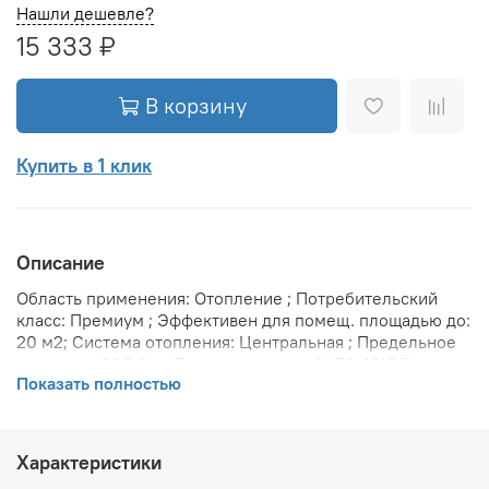
Нашли дешевле?
15 333 ₽
В корзину
Купить в 1 клик
Описание
Область применения: Отопление ; Потребительский
класс: Премиум ; Эффективен для помещ. площадью до:
20 м2; Система отопления: Центральная ; Предельное
давление: 200 бар; Теплоотдача при Δt 70: 1818 Вт;
Показать полностью
Теплоотдача при Δt 60: 1818 Вт; Теплоотдача при Δt 50:
1182 Вт; Вариант размещения: Горизонтальное ; Вид
установки (крепления): Настенная ; Макс. температура
теплоносителя: 110 °С; Межосевое расстояние: 200 мм;
Характеристики
Давление опрессовки: 45 бар; Объем воды в радиаторе: