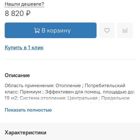
Нашли дешевле?
8 820 ₽
В корзину
Купить в 1 клик
Описание
Область применения: Отопление ; Потребительский
класс: Премиум ; Эффективен для помещ. площадью до:
19 м2; Система отопления: Центральная ; Предельное
давление: 200 бар; Теплоотдача при Δt 70: 1722 Вт;
Показать полностью
Теплоотдача при Δt 60: 1722 Вт; Теплоотдача при Δt 50:
1120 Вт; Вариант размещения: Горизонтальное ; Вид
установки (крепления): Настенная ; Макс. температура
теплоносителя: 110 °С; Межосевое расстояние: 300 мм;
Характеристики
Давление опрессовки: 45 бар; Объем воды в радиаторе: