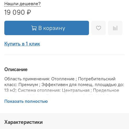
Нашли дешевле?
19 090 ₽
В корзину
Купить в 1 клик
Описание
Область применения: Отопление ; Потребительский
класс: Премиум ; Эффективен для помещ. площадью до:
13 м2; Система отопления: Центральная ; Предельное
давление: 200 бар; Теплоотдача при Δt 70: 1160 Вт;
Показать полностью
Теплоотдача при Δt 60: 1160 Вт; Теплоотдача при Δt 50:
754 Вт; Вариант размещения: Горизонтальное ; Вид
установки (крепления): Настенная ; Макс. температура
теплоносителя: 110 °С; Межосевое расстояние: 300 мм;
Характеристики
Давление опрессовки: 45 бар; Объем воды в радиаторе: