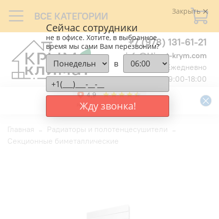
Закрыть
ВСЕ КАТЕГОРИИ
Сейчас сотрудники
не в офисе. Хотите, в выбранное
+7 (978) 131-61-21
время мы сами Вам перезвоним?
info@klimat-krym.com
в
Ежедневно
9:00-18:00
Жду звонка!
Главная
Радиаторы и полотенцесушители
Секционные биметаллические