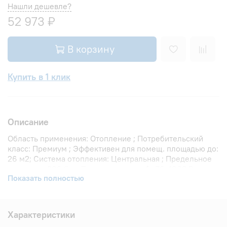
Нашли дешевле?
52 973 ₽
В корзину
Купить в 1 клик
Описание
Область применения: Отопление ; Потребительский
класс: Премиум ; Эффективен для помещ. площадью до:
26 м2; Система отопления: Центральная ; Предельное
давление: 200 бар; Теплоотдача при Δt 70: 1968 Вт;
Показать полностью
Теплоотдача при Δt 60: 1614 Вт; Теплоотдача при Δt 50:
1279 Вт; Вариант размещения: Вертикальное ; Вид
установки (крепления): Настенная ; Макс. температура
теплоносителя: 110 °С; Межосевое расстояние: 500 мм;
Характеристики
Давление опрессовки: 45 бар; Объем воды в радиаторе: