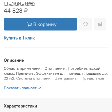
Нашли дешевле?
44 823 ₽
В корзину
Купить в 1 клик
Описание
Область применения: Отопление ; Потребительский
класс: Премиум ; Эффективен для помещ. площадью до:
22 м2; Система отопления: Центральная ; Предельное
давление: 200 бар; Теплоотдача при Δt 70: 1530 Вт;
Показать полностью
Теплоотдача при Δt 60: 1255 Вт; Теплоотдача при Δt 50:
994 Вт; Вариант размещения: Вертикальное ; Вид
установки (крепления): Настенная ; Макс. температура
теплоносителя: 110 °С; Межосевое расстояние: 500 мм;
Характеристики
Давление опрессовки: 45 бар; Объем воды в радиаторе: